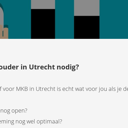
ouder in Utrecht nodig?
oor MKB in Utrecht is echt wat voor jou als je d
:
 nog open?
eming nog wel optimaal?