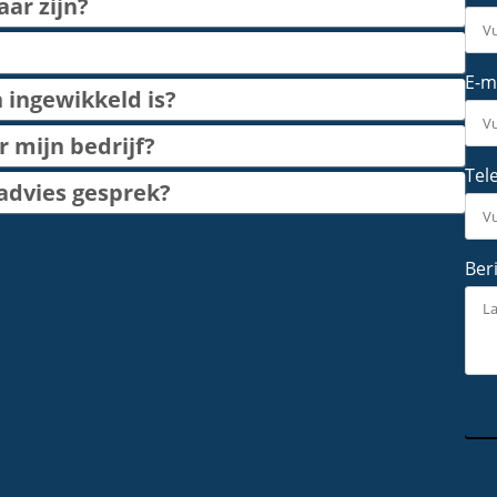
aar zijn?
E-m
 ingewikkeld is?
r mijn bedrijf?
Tel
 advies gesprek?
Ber