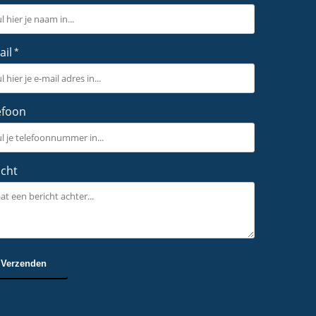
ail
*
efoon
icht
Verzenden