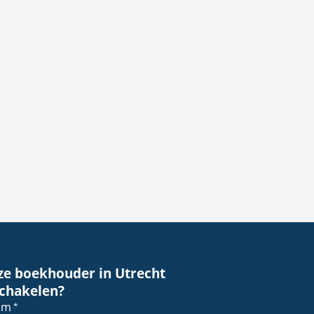
ze boekhouder in Utrecht
schakelen?
am
*