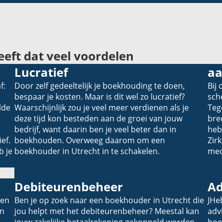
eeft dat veel voordelen
Lucratief
aa
f:
Door zelf gedeeltelijk je boekhouding te doen,
Bij
bespaar je kosten. Maar is dit wel zo lucratief?
sch
lde
Waarschijnlijk zou je veel meer verdienen als je
Teg
deze tijd kon besteden aan de groei van jouw
bre
bedrijf, want daarin ben je veel beter dan in
heb
ef.
boekhouden. Overweeg daarom om een
Zir
b je
boekhouder in Utrecht in te schakelen.
med
Debiteurenbeheer
Ad
gen
Ben je op zoek naar een boekhouder in Utrecht die
JHe
en
jou helpt met het debiteurenbeheer? Meestal kan
adv
jouw zakelijke betaalrekening gekoppeld worden
boe