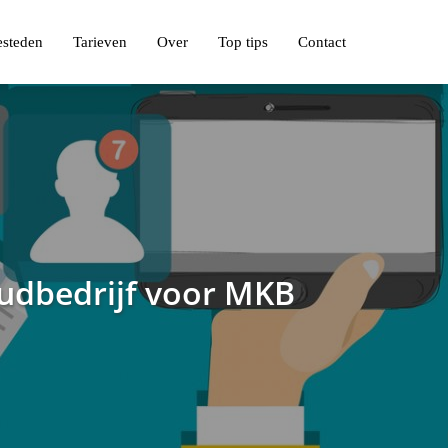
esteden
Tarieven
Over
Top tips
Contact
udbedrijf voor MKB