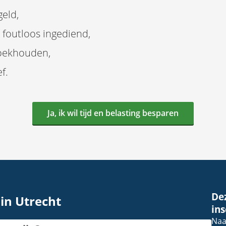
geld,
foutloos ingediend,
boekhouden,
f.
Ja, ik wil tijd en belasting besparen
De
in Utrecht
in
Na