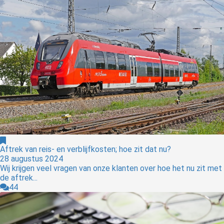
Aftrek van reis- en verblijfkosten; hoe zit dat nu?
28 augustus 2024
Wij krijgen veel vragen van onze klanten over hoe het nu zit met
de aftrek...
44