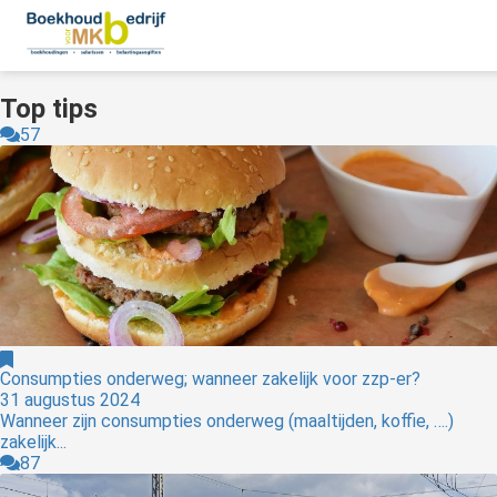
Top tips
57
Consumpties onderweg; wanneer zakelijk voor zzp-er?
31 augustus 2024
Wanneer zijn consumpties onderweg (maaltijden, koffie, ….)
zakelijk...
87