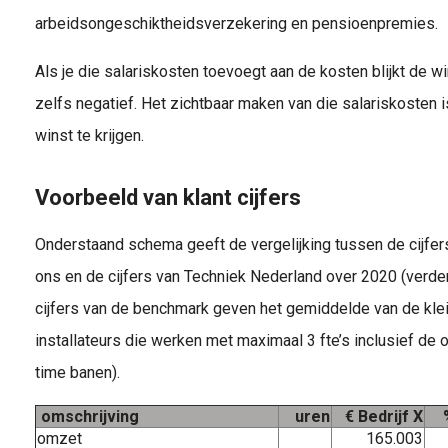
arbeidsongeschiktheidsverzekering en pensioenpremies.
Ben je ondernemer of niet? Voor elke ZZP -er is dat een belangrijke vraag. En het antwoord op die vraag heeft grote financiële gevolgen. Ben je ondernemer dan heb je recht op allerlei voordelige fiscale..
Als je die salariskosten toevoegt aan de kosten blijkt de
zelfs negatief. Het zichtbaar maken van die salariskosten i
winst te krijgen.
Voorbeeld van klant cijfers
Onderstaand schema geeft de vergelijking tussen de cijfers 
ons en de cijfers van Techniek Nederland over 2020 (verde
cijfers van de benchmark geven het gemiddelde van de kleine
installateurs die werken met maximaal 3 fte’s inclusief de o
time banen).
omschrijving
uren
€ Bedrijf X
omzet
165.003