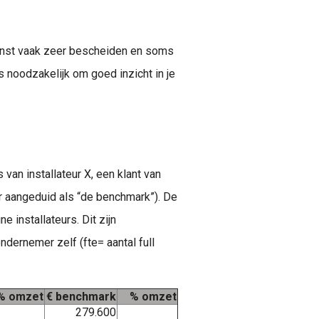
 winst vaak zeer bescheiden en soms
s noodzakelijk om goed inzicht in je
van installateur X, een klant van
r aangeduid als “de benchmark”). De
 installateurs. Dit zijn
ndernemer zelf (fte= aantal full
% omzet
€ benchmark
% omzet
279.600