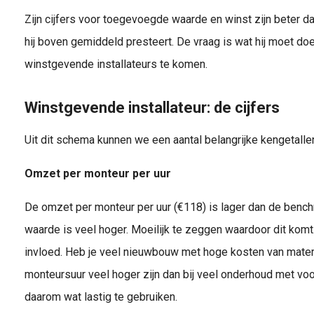
Zijn cijfers voor toegevoegde waarde en winst zijn beter d
ZZP-er en eenmanszaak zijn termen die door elkaar gebruikt worden om kleine ondernemers aan te duiden. Ook de aanduiding freelancer wordt veel gebruikt. Wat zijn de verschillen?De eigenaar van bijvoorbeeld een..
hij boven gemiddeld presteert. De vraag is wat hij moet d
winstgevende installateurs te komen.
Winstgevende installateur: de cijfers
Uit dit schema kunnen we een aantal belangrijke kengetallen
Omzet per monteur per uur
De omzet per monteur per uur (€118) is lager dan de ben
waarde is veel hoger. Moeilijk te zeggen waardoor dit komt
invloed. Heb je veel nieuwbouw met hoge kosten van mater
monteursuur veel hoger zijn dan bij veel onderhoud met voo
daarom wat lastig te gebruiken.