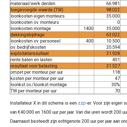
materiaal/werk derden
66.981
toegevoegde waarde (TW)
98.022
loonkosten eigen monteurs
35.000
loonkosten ov. monteurs
0
loonkosten montage
1400
35.000
dekkingsbijdrage
63.022
loonkosten ov. personeel
400
10.500
ov. bedrijfskosten
20.594
exploitatieresultaat
31.928
rente baten en lasten
401
resultaat voor belasting
31.527
omzet per monteur per uur
118
kosten per monteur per uur
47
loonkst ov./loonkst montage
30%
TW per monteur per uur
70
Installateur X in dit schema is een
zzp
-er. Voor zijn eigen 
van €40.000 en 1600 uur per jaar. Van die uren wordt 200 uu
Daarnaast besteedt zijn echtgenote 200 uur per jaar aan on