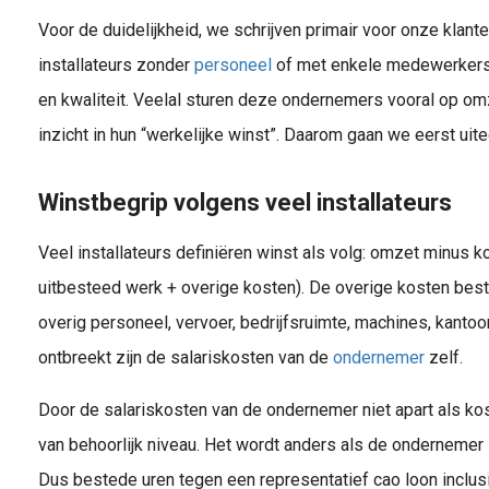
Voor de duidelijkheid, we schrijven primair voor onze klanten
installateurs zonder
personeel
of met enkele medewerkers 
en kwaliteit. Veelal sturen deze ondernemers vooral op o
inzicht in hun “werkelijke winst”. Daarom gaan we eerst uit
Je hebt 3 wettelijke verplichtingen bij aannemen personeel! In een ander artikel over personeel aannemen, hebben we al globaal beschreven waar je allemaal op moet letten. Dat zijn bedrijfseconomische overwegingen en..
Winstbegrip volgens veel installateurs
Veel installateurs definiëren winst als volg: omzet minus k
uitbesteed werk + overige kosten). De overige kosten besta
overig personeel, vervoer, bedrijfsruimte, machines, kant
ontbreekt zijn de salariskosten van de
ondernemer
zelf.
Door de salariskosten van de ondernemer niet apart als kos
van behoorlijk niveau. Het wordt anders als de ondernemer 
Dus bestede uren tegen een representatief cao loon inclus