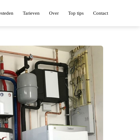
esteden
Tarieven
Over
Top tips
Contact