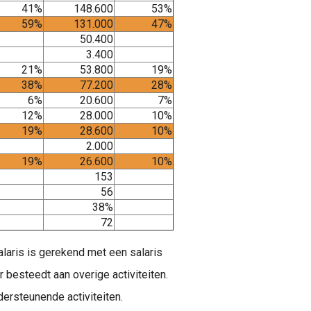
41%
148.600
53%
59%
131.000
47%
50.400
3.400
21%
53.800
19%
38%
77.200
28%
6%
20.600
7%
12%
28.000
10%
19%
28.600
10%
2.000
19%
26.600
10%
153
56
38%
72
salaris is gerekend met een salaris
r besteedt aan overige activiteiten.
dersteunende activiteiten.