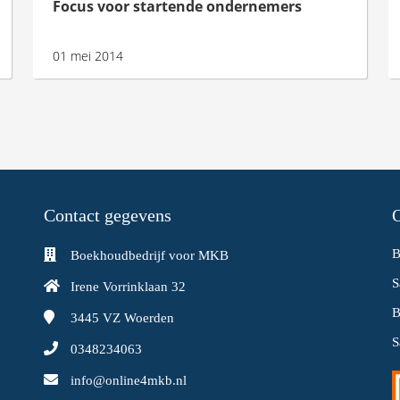
Focus voor startende ondernemers
01 mei 2014
Contact gegevens
O
B
Boekhoudbedrijf voor MKB
S
Irene Vorrinklaan 32
B
3445 VZ
Woerden
S
0348234063
info@online4mkb.nl