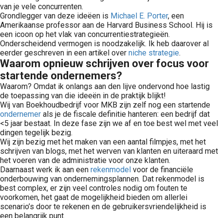
van je vele concurrenten.
Grondlegger van deze ideëen is
Michael E. Porter
, een
Amerikaanse professor aan de Harvard Business School. Hij is
een icoon op het vlak van concurrentiestrategieën.
Onderscheidend vermogen is noodzakelijk. Ik heb daarover al
eerder geschreven in een artikel over
niche
strategie
.
Waarom opnieuw schrijven over focus voor
startende ondernemers?
Waarom? Omdat ik onlangs aan den lijve ondervond hoe lastig
de toepassing van die ideeën in de praktijk blijkt!
Wij van Boekhoudbedrijf voor MKB zijn zelf nog een startende
ondernemer
als je de fiscale definitie hanteren: een bedrijf dat
<5 jaar bestaat. In deze fase zijn we af en toe best wel met veel
dingen tegelijk bezig.
Wij zijn bezig met het maken van een aantal filmpjes, met het
schrijven van blogs, met het werven van klanten en uiteraard met
het voeren van de administratie voor onze klanten.
Daarnaast werk ik aan een
rekenmodel
voor de financiële
onderbouwing van ondernemingsplannen. Dat rekenmodel is
best complex, er zijn veel controles nodig om fouten te
voorkomen, het gaat de mogelijkheid bieden om allerlei
scenario’s door te rekenen en de gebruikersvriendelijkheid is
een belangrijk punt.