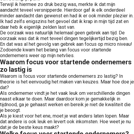
Terwijl ik hiermee zo druk bezig was, merkte ik dat mijn
aandacht teveel versnipperde. Hierdoor gaf ik elk onderdeel
minder aandacht dan gewenst en had ik er ook minder plezier in.
Ik had zelfs enigszins het gevoel dat ik krap in mijn tijd zat en
daar heb ik eigenlijk zelden last van.
De oorzaak was natuurlijk helemaal geen gebrek aan tijd. De
oorzaak was dat ik met teveel dingen tegelijkertijd bezig ben.
En dat was al het gevolg van gebrek aan focus op micro niveau!
Zodoende kwam het belang van focus voor startende
ondernemers weer op mijn netvlies.
Waarom focus voor startende ondernemers
zo lastig is
Waarom is focus voor startende ondernemers zo lastig? In
theorie is het eenvoudig het maken van keuzes. Maar hoe doe je
dat?
Als ondernemer vindt je het vaak leuk om verschillende dingen
naast elkaar te doen. Maar daardoor kom je gemakkelijk in
tijdnood, ga je gehaast werken en bereik je niet de kwaliteit die
je beoogt.
Als je kiest voor het ene, moet je wat anders laten lopen. Maar
dat andere is ook leuk en levert ook inkomsten. Hoe weet je nu
dat je de beste keus maakt?
Welke focus voor startende ondernemers?