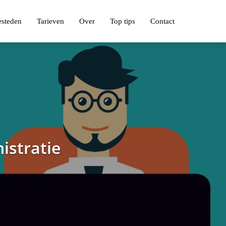
esteden
Tarieven
Over
Top tips
Contact
istratie