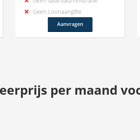
Geen salarisadministratie
Geen Loonaangifte
Aanvragen
eerprijs per maand voo