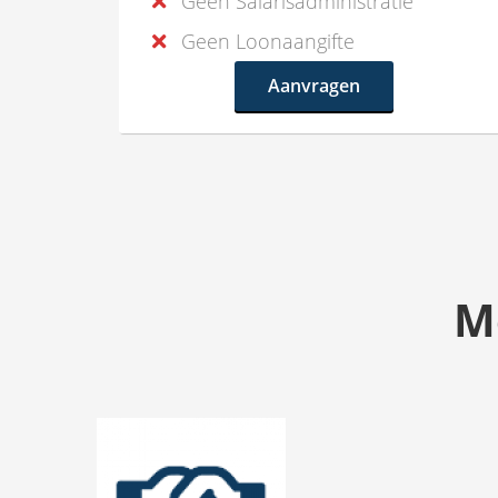
Geen Salarisadministratie
Geen Loonaangifte
Aanvragen
M