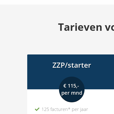
Tarieven v
ZZP/starter
€ 115,-
per mnd
125 facturen* per jaar