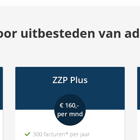
oor uitbesteden van ad
ZZP Plus
€ 160,-
per mnd
300 facturen* per jaar