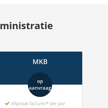
ministratie
MKB
op
aanvraag
Afspraak facturen* per jaar