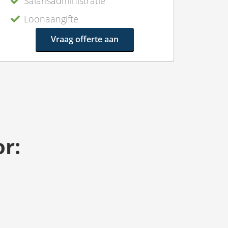
Salarisadministratie
Loonaangifte
Vraag offerte aan
r: