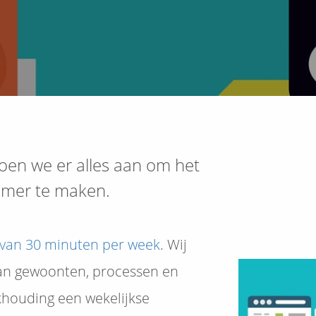
oen we er alles aan om het
amer te maken.
van 30 minuten per week
. Wij
an gewoonten, processen en
houding een wekelijkse