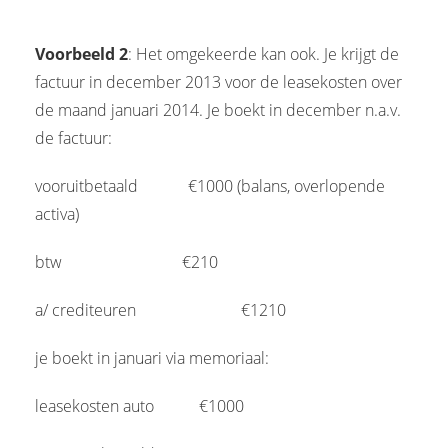
Voorbeeld 2
: Het omgekeerde kan ook. Je krijgt de
factuur in december 2013 voor de leasekosten over
de maand januari 2014. Je boekt in december n.a.v.
de factuur:
vooruitbetaald
----------
€1000 (balans, overlopende
activa)
btw
------------------------
€210
a/ crediteuren
---------------------
€1210
je boekt in januari via memoriaal:
leasekosten auto
---------
€1000