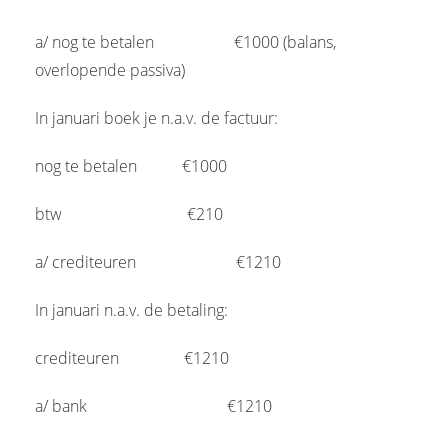
a/ nog te betalen
----------------
€1000 (balans,
overlopende passiva)
In januari boek je n.a.v. de factuur:
nog te betalen
---------
€1000
btw
-------------------------
€210
a/ crediteuren
--------------------
€1210
In januari n.a.v. de betaling:
crediteuren
-------------
€1210
a/ bank
----------------------------
€1210