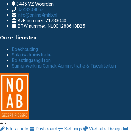
3445 VZ
Woerden
0348234063
info@online4mkb.nl
KvK nummer: 71783040
BTW nummer: NL001288618B25
Onze diensten
Boekhouding
Salarisadministratie
Belastingaangiften
Samenwerking Comak Administratie & Fiscaliteiten
Edit article
Dashboard
Settings
Website Design