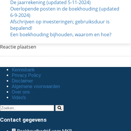
De jaarrekening (updated 5-11-2024)
Overlopende posten in de boekhouding (updated
6-9-2024)
Afschrijven op investeringen; gebruiksduur is
bepalend!
Een boekhouding bijhouden, waarom en hoe?
Reactie plaatsen
Kennisbank
Privacy Policy
Disclaimer
Algemene voorwaarden
Over ons
Video's
Contact gegevens