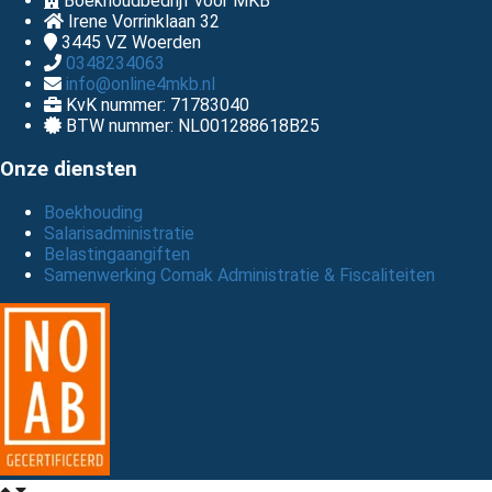
Boekhoudbedrijf voor MKB
Irene Vorrinklaan 32
3445 VZ
Woerden
0348234063
info@online4mkb.nl
KvK nummer: 71783040
BTW nummer: NL001288618B25
Onze diensten
Boekhouding
Salarisadministratie
Belastingaangiften
Samenwerking Comak Administratie & Fiscaliteiten