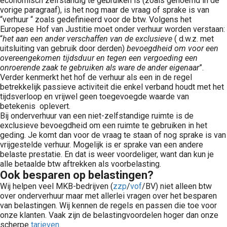
economisch zelfstandig te gebruiken is (zoals genoemd in de
vorige paragraaf), is het nog maar de vraag of sprake is van
“verhuur “ zoals gedefinieerd voor de btw. Volgens het
Europese Hof van Justitie moet onder verhuur worden verstaan:
“
het aan een ander verschaffen van de exclusieve
( d.w.z. met
uitsluiting van gebruik door derden)
bevoegdheid om voor een
overeengekomen tijdsduur en tegen een vergoeding een
onroerende zaak te gebruiken als ware de ander eigenaar
”.
Verder kenmerkt het hof de verhuur als een in de regel
betrekkelijk passieve activiteit die enkel verband houdt met het
tijdsverloop en vrijwel geen toegevoegde waarde van
betekenis oplevert.
Bij onderverhuur van een niet-zelfstandige ruimte is de
exclusieve bevoegdheid om een ruimte te gebruiken in het
geding. Je komt dan voor de vraag te staan of nog sprake is van
vrijgestelde verhuur. Mogelijk is er sprake van een andere
belaste prestatie. En dat is weer voordeliger, want dan kun je
alle betaalde btw aftrekken als voorbelasting.
Ook besparen op belastingen?
Wij helpen veel MKB-bedrijven (
zzp
/
vof
/BV) niet alleen btw
over onderverhuur maar met allerlei vragen over het besparen
van belastingen. Wij kennen de regels en passen die toe voor
onze klanten. Vaak zijn de belastingvoordelen hoger dan onze
scherpe
tarieven
.