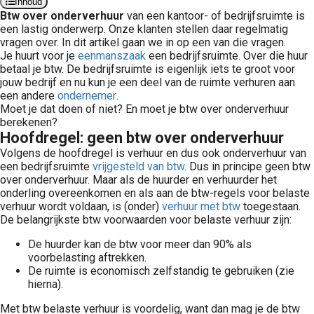
Inhoud
Btw over onderverhuur
van een kantoor- of bedrijfsruimte is
een lastig onderwerp. Onze klanten stellen daar regelmatig
vragen over. In dit artikel gaan we in op een van die vragen.
Je huurt voor je
eenmanszaak
een bedrijfsruimte. Over die huur
betaal je btw. De bedrijfsruimte is eigenlijk iets te groot voor
jouw bedrijf en nu kun je een deel van de ruimte verhuren aan
een andere
ondernemer
.
Moet je dat doen of niet? En moet je btw over onderverhuur
berekenen?
Hoofdregel: geen btw over onderverhuur
Volgens de hoofdregel is verhuur en dus ook onderverhuur van
een bedrijfsruimte
vrijgesteld van btw
. Dus in principe geen btw
over onderverhuur. Maar als de huurder en verhuurder het
onderling overeenkomen en als aan de btw-regels voor belaste
verhuur wordt voldaan, is (onder)
verhuur met btw
toegestaan.
De belangrijkste btw voorwaarden voor belaste verhuur zijn:
De huurder kan de btw voor meer dan 90% als
voorbelasting aftrekken.
De ruimte is economisch zelfstandig te gebruiken (zie
hierna).
Met btw belaste verhuur is voordelig, want dan mag je de btw