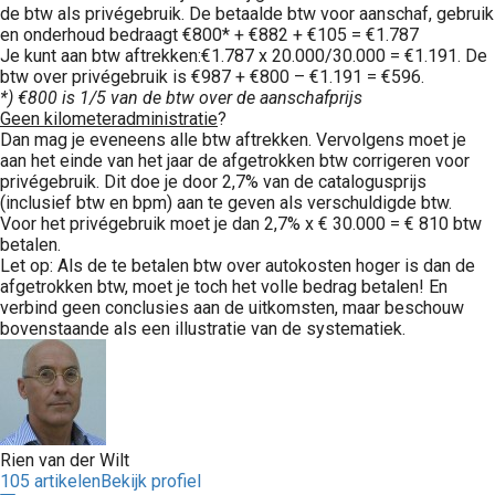
de btw als privégebruik. De betaalde btw voor aanschaf, gebruik
en onderhoud bedraagt €800* + €882 + €105 = €1.787
Je kunt aan btw aftrekken:€1.787 x 20.000/30.000 = €1.191. De
btw over privégebruik is €987 + €800 – €1.191 = €596.
*) €800 is 1/5 van de btw over de aanschafprijs
Geen kilometeradministratie
?
Dan mag je eveneens alle btw aftrekken. Vervolgens moet je
aan het einde van het jaar de afgetrokken btw corrigeren voor
privégebruik. Dit doe je door 2,7% van de catalogusprijs
(inclusief btw en bpm) aan te geven als verschuldigde btw.
Voor het privégebruik moet je dan 2,7% x € 30.000 = € 810 btw
betalen.
Let op: Als de te betalen btw over autokosten hoger is dan de
afgetrokken btw, moet je toch het volle bedrag betalen! En
verbind geen conclusies aan de uitkomsten, maar beschouw
bovenstaande als een illustratie van de systematiek.
Rien van der Wilt
105 artikelen
Bekijk profiel