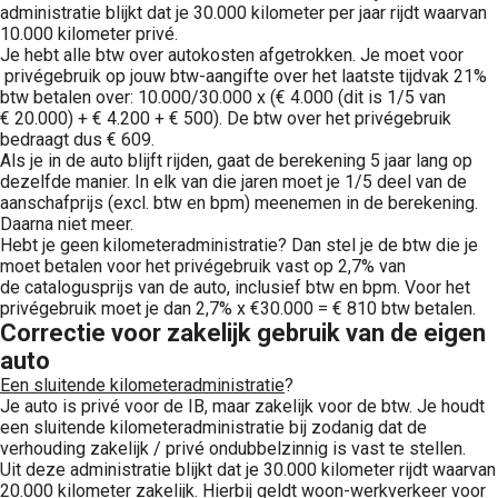
administratie blijkt dat je 30.000 kilometer per jaar rijdt waarvan
10.000 kilometer privé.
Je hebt alle btw over autokosten afgetrokken. Je moet voor
privégebruik op jouw btw-aangifte over het laatste tijdvak 21%
btw betalen over: 10.000/30.000 x (€ 4.000 (dit is 1/5 van
€ 20.000) + € 4.200 + € 500). De btw over het privégebruik
bedraagt dus € 609.
Als je in de auto blijft rijden, gaat de berekening 5 jaar lang op
dezelfde manier. In elk van die jaren moet je 1/5 deel van de
aanschafprijs (excl. btw en bpm) meenemen in de berekening.
Daarna niet meer.
Hebt je geen kilometeradministratie? Dan stel je de btw die je
moet betalen voor het privégebruik vast op 2,7% van
de catalogusprijs van de auto, inclusief btw en bpm. Voor het
privégebruik moet je dan 2,7% x €30.000 = € 810 btw betalen.
Correctie voor zakelijk gebruik van de eigen
auto
Een sluitende kilometeradministratie
?
Je auto is privé voor de IB, maar zakelijk voor de btw. Je houdt
een sluitende kilometeradministratie bij zodanig dat de
verhouding zakelijk / privé ondubbelzinnig is vast te stellen.
Uit deze administratie blijkt dat je 30.000 kilometer rijdt waarvan
20.000 kilometer zakelijk. Hierbij geldt woon-werkverkeer voor