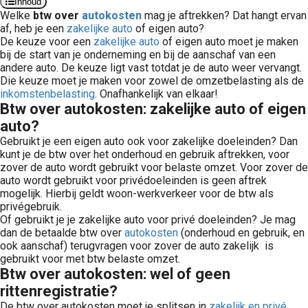
Inhoud
Welke
btw over
autokosten
mag je aftrekken? Dat hangt ervan
af, heb je een
zakelijke auto
of eigen auto?
De keuze voor een
zakelijke auto
of eigen auto moet je maken
bij de start van je onderneming en bij de aanschaf van een
andere auto. De keuze ligt vast totdat je de auto weer vervangt.
Die keuze moet je maken voor zowel de omzetbelasting als de
inkomstenbelasting
. Onafhankelijk van elkaar!
Btw over autokosten: zakelijke auto of eigen
auto?
Gebruikt je een eigen auto ook voor zakelijke doeleinden? Dan
kunt je de btw over het onderhoud en gebruik aftrekken, voor
zover de auto wordt gebruikt voor belaste omzet. Voor zover de
auto wordt gebruikt voor privédoeleinden is geen aftrek
mogelijk. Hierbij geldt woon-werkverkeer voor de btw als
privégebruik.
Of gebruikt je je zakelijke auto voor privé doeleinden? Je mag
dan de betaalde btw over
autokosten
(onderhoud en gebruik, en
ook aanschaf) terugvragen voor zover de auto zakelijk is
gebruikt voor met btw belaste omzet.
Btw over autokosten: wel of geen
rittenregistratie?
De btw over autokosten moet je splitsen in
zakelijk en privé