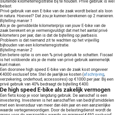
sluitende kilometerregistratie bij te houden. Privé gebruik is wel
belast.
Privé gebruik van een E-bike van de zaak wordt belast als loon
in natura. Hoeveel? Dat zou je kunnen berekenen op 2 manieren.
Bijtelling manier 1
Als je de gemiddelde kilometerprijs van jouw E-bike van de
zaak berekent en je vermenigvuldigt dat met het aantal privé
kilometers per jaar, dan is dat de bijtelling op jaarbasis.
Probleem is dat niemand zit te wachten op het vrijwillig
bijhouden van een kilometerregistratie.
Bijtelling manier 2
Een betere optie is om een % privé gebruik te schatten. Fiscaal
is het voldoende als je de mate van privé gebruik aannemelijk
kunt maken.
Een doorsnee high speed E-bike van de zaak kost ongeveer
€4000 exclusief btw. Stel de jaarlijkse kosten (
afschrijving
,
verzekering, onderhoud, accessoires) op €1000 per jaar. Bij een
privé gebruik van 40% bedraagt de bijtelling €400.
De high speed E-bike als zakelijk vermogen
Een fiets koop je voor langdurig gebruik. De aanschaf is een
investering. Investeren is het aanschaffen van bedrijfsmiddelen
met een levensduur van meer dan één jaar en een aanzienlijke
waarde vertegenwoordigen. Door de belastingdienst wordt de
grens voor de aanzienlijke waarde op minimaal €450 exclusief