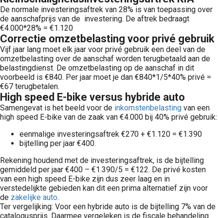
De normale investeringsaftrek van 28% is van toepassing over
de aanschafprijs van de investering. De aftrek bedraagt
€4.000*28% = €1.120
Correctie omzetbelasting voor privé gebruik
Vijf jaar lang moet elk jaar voor privé gebruik een deel van de
omzetbelasting over de aanschaf worden terugbetaald aan de
belastingdienst. De omzetbelasting op de aanschaf in dit
voorbeeld is €840. Per jaar moet je dan €840*1/5*40% privé =
€67 terugbetalen.
High speed E-bike versus hybride auto
Samengevat is het beeld voor de
inkomstenbelasting
van een
high speed E-bike van de zaak van €4.000 bij 40% privé gebruik:
eenmalige investeringsaftrek €270 + €1.120 = €1.390
bijtelling per jaar €400.
Rekening houdend met de investeringsaftrek, is de bijtelling
gemiddeld per jaar €400 – €1.390/5 = €122. De privé kosten
van een high speed E-bike zijn dus zeer laag en in
verstedelijkte gebieden kan dit een prima alternatief zijn voor
de
zakelijke auto
.
Ter vergelijking: Voor een hybride auto is de bijtelling 7% van de
catalogusprijs. Daarmee vergeleken is de fiscale behandeling