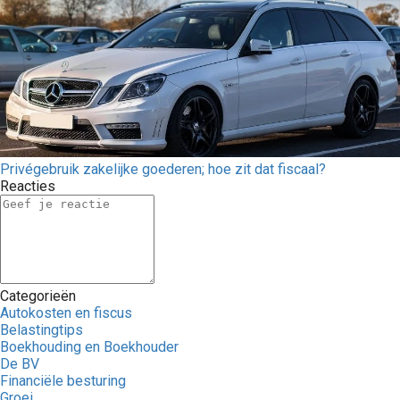
Privégebruik zakelijke goederen; hoe zit dat fiscaal?
Reacties
Categorieën
Autokosten en fiscus
Belastingtips
Boekhouding en Boekhouder
De BV
Financiële besturing
Groei