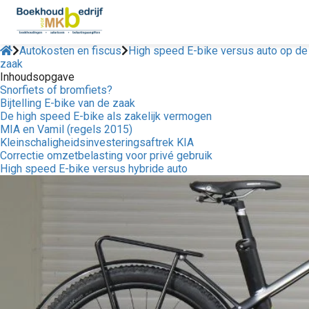
Autokosten en fiscus
High speed E-bike versus auto op de
zaak
Inhoudsopgave
Snorfiets of bromfiets?
Bijtelling E-bike van de zaak
De high speed E-bike als zakelijk vermogen
MIA en Vamil (regels 2015)
Kleinschaligheidsinvesteringsaftrek KIA
Correctie omzetbelasting voor privé gebruik
High speed E-bike versus hybride auto