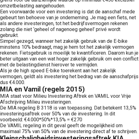
omzetbelasting aangehouden.
Een voorwaarde voor een investering is dat de aanschaf mede
gebeurt ten behoeve van je onderneming. Je mag een fiets, net
als andere investeringen, tot het bedrijfsvermogen rekenen
zolang die niet ‘geheel of nagenoeg geheel’ privé wordt
gebruikt.
Simpel gezegd, wanneer het zakelijk gebruik van de E-bike
minstens 10% bedraagt, mag je hem tot het zakelijk vermogen
rekenen. Fietsgebruik is moeilijk te kwantificeren. Daarom kun je
beter uitgaan van een wat hoger zakelijk gebruik om een conflict
met de belastingdienst hierover te vermijden.
Als je de high speed E-bike toerekent aan het zakelijk
vermogen, geldt als investering het bedrag van de aanschafprijs
dus €4.000.
MIA en Vamil (regels 2015)
MIA staat voor Milieu Investering Aftrek en VAMIL voor Vrije
Afschrijving Milieu investeringen.
De MIA regeling B 3118 is van toepassing. Dat betekent 13,5%
investeringsaftrek over 50% van de investering. In dit
voorbeeld: €4.000*50%*13,5% = €270
De VAMIL regeling in dit geval geeft de mogelijkheid om
maximaal 75% van 50% van de investering direct af te schrijven.
Kleinschaligheidsinvesteringsaftrek KIA