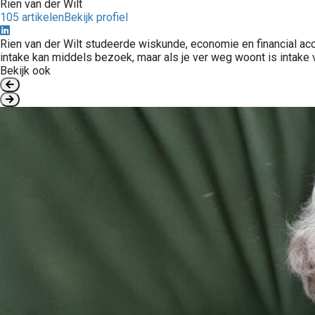
Rien van der Wilt
105 artikelen
Bekijk profiel
Rien van der Wilt studeerde wiskunde, economie en financial acc
intake kan middels bezoek, maar als je ver weg woont is intake via
Bekijk ook