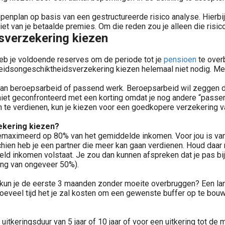
enplan op basis van een gestructureerde risico analyse. Hierbi
iet van je betaalde premies. Om die reden zou je alleen die risic
sverzekering kiezen
Heb je voldoende reserves om de periode tot je
pensioen
te over
rbeidsongeschiktheidsverzekering kiezen helemaal niet nodig. Me
n beroepsarbeid of passend werk. Beroepsarbeid wil zeggen dat j
t niet geconfronteerd met een korting omdat je nog andere “passe
en te verdienen, kun je kiezen voor een goedkopere verzekering v
ekering kiezen?
maximeerd op 80% van het gemiddelde inkomen. Voor jou is van 
schien heb je een partner die meer kan gaan verdienen. Houd daar
ddeld inkomen volstaat. Je zou dan kunnen afspreken dat je pas
ring van ongeveer 50%).
 kun je de eerste 3 maanden zonder moeite overbruggen? Een lan
hoeveel tijd het je zal kosten om een gewenste buffer op te bou
keringsduur van 5 jaar of 10 jaar of voor een uitkering tot de ma