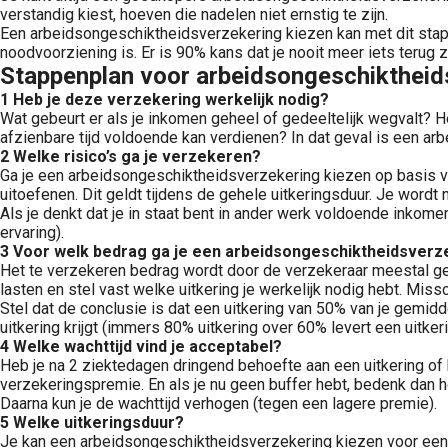
verstandig kiest, hoeven die nadelen niet ernstig te zijn.
Een arbeidsongeschiktheidsverzekering kiezen kan met dit stapp
noodvoorziening is. Er is 90% kans dat je nooit meer iets terug z
Stappenplan voor arbeidsongeschiktheid
1 Heb je deze verzekering werkelijk nodig?
Wat gebeurt er als je inkomen geheel of gedeeltelijk wegvalt? 
afzienbare tijd voldoende kan verdienen? In dat geval is een a
2 Welke risico’s ga je verzekeren?
Ga je een arbeidsongeschiktheidsverzekering kiezen op basis va
uitoefenen. Dit geldt tijdens de gehele uitkeringsduur. Je word
Als je denkt dat je in staat bent in ander werk voldoende inkom
ervaring).
3 Voor welk bedrag ga je een arbeidsongeschiktheidsverz
Het te verzekeren bedrag wordt door de verzekeraar meestal ge
lasten en stel vast welke uitkering je werkelijk nodig hebt. Mis
Stel dat de conclusie is dat een uitkering van 50% van je gemi
uitkering krijgt (immers 80% uitkering over 60% levert een uitke
4 Welke wachttijd vind je acceptabel?
Heb je na 2 ziektedagen dringend behoefte aan een uitkering of
verzekeringspremie. En als je nu geen buffer hebt, bedenk dan 
Daarna kun je de wachttijd verhogen (tegen een lagere premie).
5 Welke uitkeringsduur?
Je kan een arbeidsongeschiktheidsverzekering kiezen voor een uit