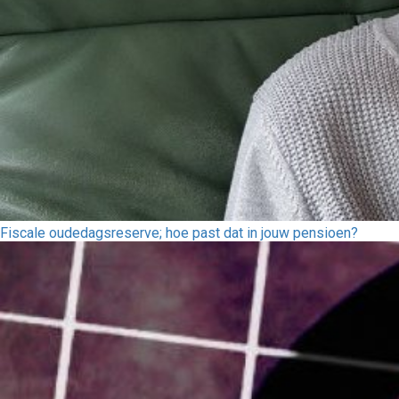
Fiscale oudedagsreserve; hoe past dat in jouw pensioen?