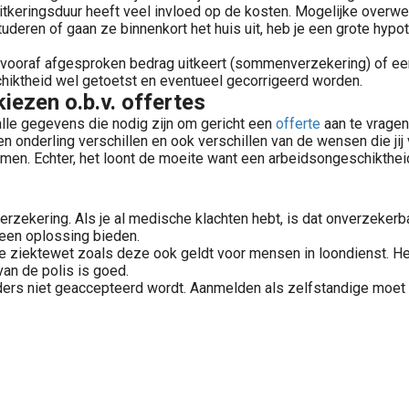
 uitkeringsduur heeft veel invloed op de kosten. Mogelijke overwe
deren of gaan ze binnenkort het huis uit, heb je een grote hypot
 vooraf afgesproken bedrag uitkeert (sommenverzekering) of ee
hiktheid wel getoetst en eventueel gecorrigeerd worden.
iezen o.b.v. offertes
 alle gegevens die nodig zijn om gericht een
offerte
aan te vragen
n onderling verschillen en ook verschillen van de wensen die jij
n. Echter, het loont de moeite want een arbeidsongeschiktheid
erzekering. Als je al medische klachten hebt, is dat onverzeker
een oplossing bieden.
 de ziektewet zoals deze ook geldt voor mensen in loondienst. H
van de polis is goed.
 je elders niet geaccepteerd wordt. Aanmelden als zelfstandige 